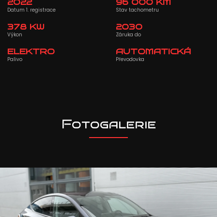
2022
96 000 KM
Datum 1. registrace
Stav tachometru
378 KW
2030
Výkon
Záruka do
ELEKTRO
AUTOMATICKÁ
Palivo
Převodovka
Fotogalerie