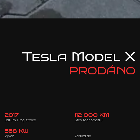
Tesla Model X
PRODÁNO
2017
112 000 KM
Datum 1. registrace
Stav tachometru
568 KW
Výkon
Záruka do